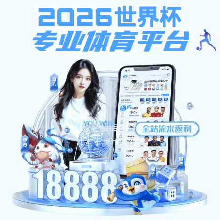
世界杯注册开户优惠
支持 App 与...
数据加密
姆巴佩飞身堵枪AC米兰澳大
利亚剧情拉满
2026-06-27 22:00
·
105
补时阶段进球...
当世界杯的剧本被涂抹上南半球的炽烈阳光，
当足球的脉搏与澳大利亚的激情同频共振，一
幕足以载入史册的剧情在绿茵场上悄然上演。
姆巴佩，这位被誉为当今足坛速度与力量完美
结合的天才，以一种近乎悲壮的方式——飞身